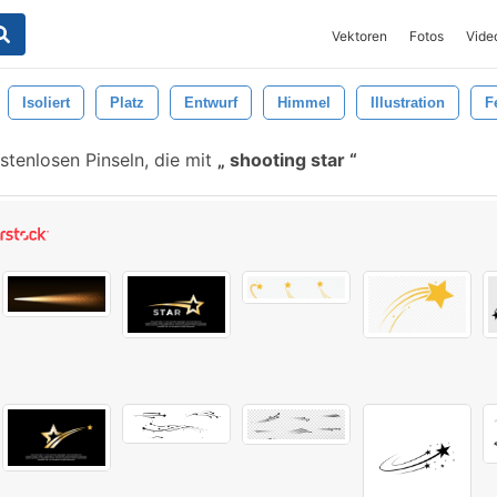
Vektoren
Fotos
Vide
Isoliert
Platz
Entwurf
Himmel
Illustration
F
tenlosen Pinseln, die mit
shooting star