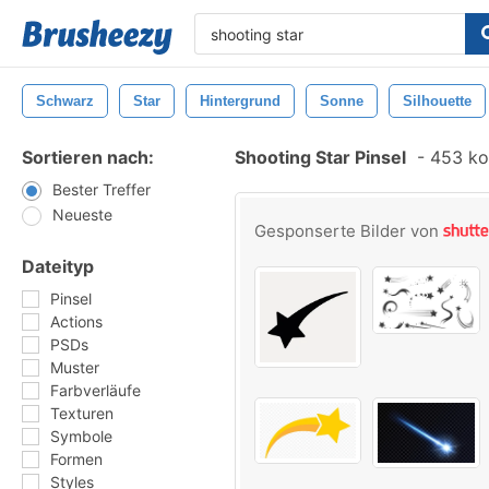
Schwarz
Star
Hintergrund
Sonne
Silhouette
Sortieren nach:
Shooting Star Pinsel
-
453 kos
Bester Treffer
Neueste
Gesponserte Bilder von
Dateityp
Pinsel
Actions
PSDs
Muster
Farbverläufe
Texturen
Symbole
Formen
Styles