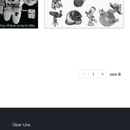
von 8
1
Über Uns