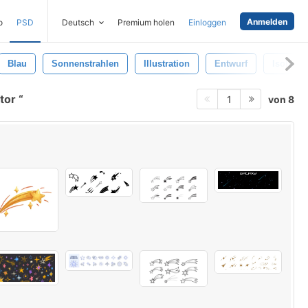
Anmelden
o
PSD
Deutsch
Premium holen
Einloggen
Blau
Sonnenstrahlen
Illustration
Entwurf
Isoliert
tor
von 8
1