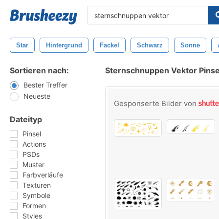
Star
Hintergrund
Fackel
Schwarz
Sonne
Sortieren nach:
Sternschnuppen Vektor Pinse
Bester Treffer
Neueste
Gesponserte Bilder von
Dateityp
Pinsel
Actions
PSDs
Muster
Farbverläufe
Texturen
Symbole
Formen
Styles