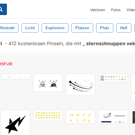
Vektoren
Fotos
Vide
Abstrakt
Licht
Explosion
Platzen
Platz
Hell
l
-
412 kostenlosen Pinseln, die mit
sternschnuppen vek