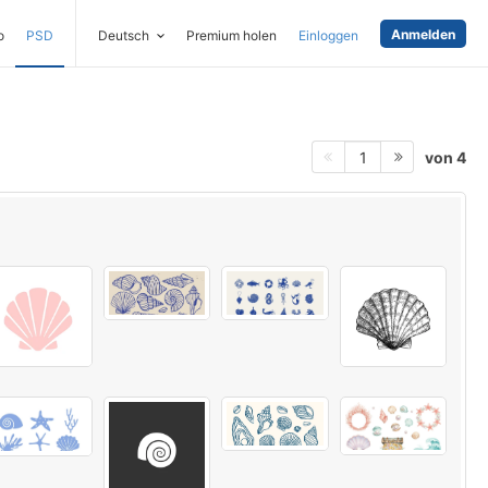
Anmelden
o
PSD
Deutsch
Premium holen
Einloggen
von 4
1