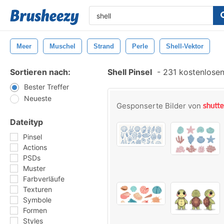
Meer
Muschel
Strand
Perle
Shell-Vektor
Sortieren nach:
Shell Pinsel
-
231 kostenlosen 
Bester Treffer
Neueste
Gesponserte Bilder von
Dateityp
Pinsel
Actions
PSDs
Muster
Farbverläufe
Texturen
Symbole
Formen
Styles