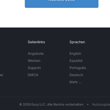
Seitenlinks
Sprachen
Angebote
English
Werben
Español
Support
Português
er
DMCA
Deutsch
Mehr ...
•
© 2026 Eezy LLC. Alle Rechte vorbehalten
Nutzungsb