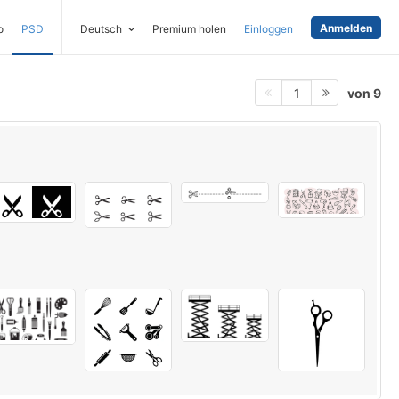
Anmelden
o
PSD
Deutsch
Premium holen
Einloggen
von 9
1