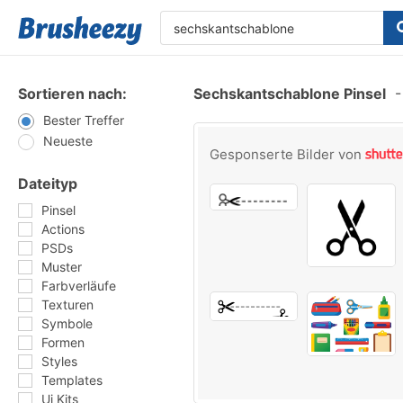
Sortieren nach:
Sechskantschablone Pinsel
-
Bester Treffer
Neueste
Gesponserte Bilder von
Dateityp
Pinsel
Actions
PSDs
Muster
Farbverläufe
Texturen
Symbole
Formen
Styles
Templates
Ui Kits