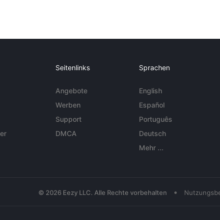
Seitenlinks
Sprachen
Angebote
English
Werben
Español
Support
Português
er
DMCA
Deutsch
Mehr ...
•
© 2026 Eezy LLC. Alle Rechte vorbehalten
Nutzungsb