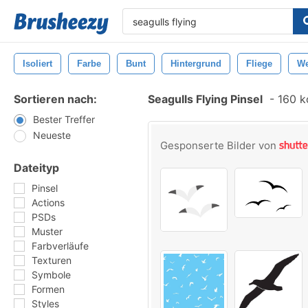
Isoliert
Farbe
Bunt
Hintergrund
Fliege
We
Sortieren nach:
Seagulls Flying Pinsel
-
160 ko
Bester Treffer
Neueste
Gesponserte Bilder von
Dateityp
Pinsel
Actions
PSDs
Muster
Farbverläufe
Texturen
Symbole
Formen
Styles