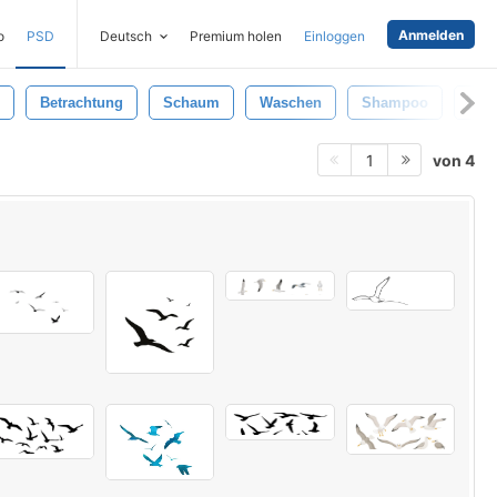
Anmelden
o
PSD
Deutsch
Premium holen
Einloggen
Betrachtung
Schaum
Waschen
Shampoo
Ball
von 4
1