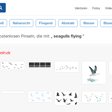
Vektoren
Fotos
Vide
iß
Nahansicht
Fliegend
Abstrakt
Wasser
Blase
stenlosen Pinseln, die mit
seagulls flying