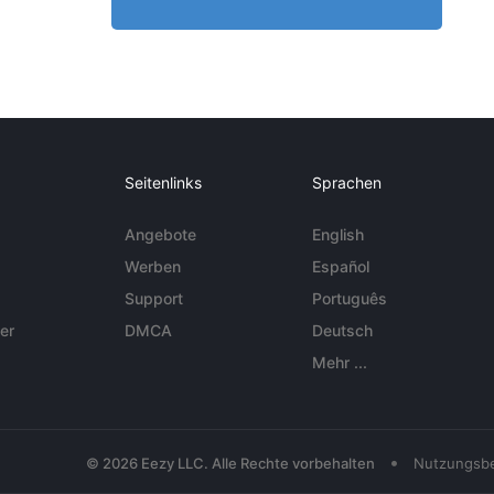
Seitenlinks
Sprachen
Angebote
English
Werben
Español
Support
Português
er
DMCA
Deutsch
Mehr ...
•
© 2026 Eezy LLC. Alle Rechte vorbehalten
Nutzungsb