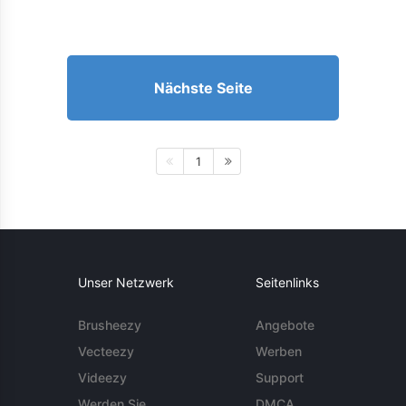
Nächste Seite
1
Unser Netzwerk
Seitenlinks
Brusheezy
Angebote
Vecteezy
Werben
Videezy
Support
Werden Sie
DMCA