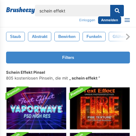
lose
Einloggen
Anmelden
Staub
Abstrakt
Bewirken
Funkeln
Glühen
Filters
Schein Effekt Pinsel
805 kostenlosen Pinseln, die mit
schein effekt