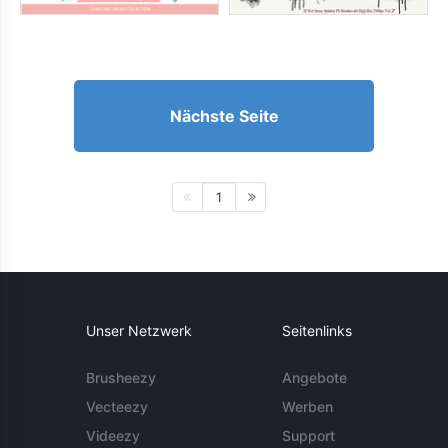
Nächste Seite
1
Unser Netzwerk
Seitenlinks
Brusheezy
Angebote
Vecteezy
Werben
Videezy
Support