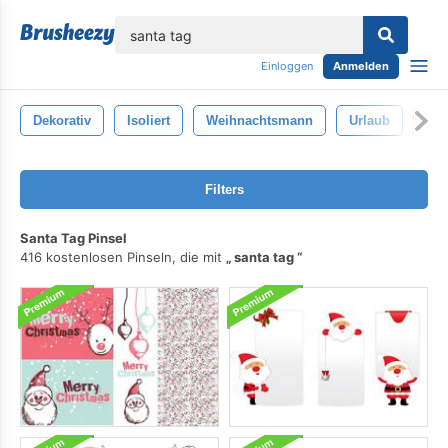
lose
Einloggen
Anmelden
Dekorativ
Isoliert
Weihnachtsmann
Urlaub
Ret
Filters
Santa Tag Pinsel
416 kostenlosen Pinseln, die mit
santa tag