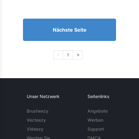
Nächste Seite
1
Unser Netzwerk
Seitenlinks
Brusheezy
Angebote
Vecteezy
Werben
Videezy
Support
Werden Sie
DMCA