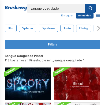
lose
Einloggen
Anmelden
Blut
Splatter
Spritzern
Tinte
Blutig
Grun
Filters
Sangue Coagulado Pinsel
113 kostenlosen Pinseln, die mit
sangue coagulado