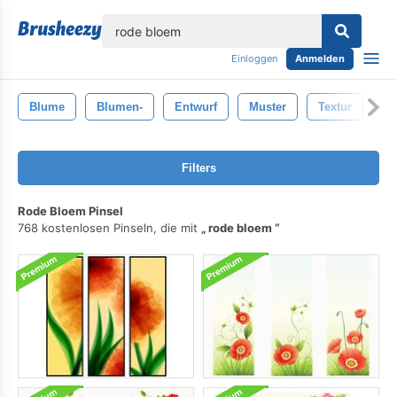
lose
Einloggen
Anmelden
Blume
Blumen-
Entwurf
Muster
Textur
Ka
Filters
Rode Bloem Pinsel
768 kostenlosen Pinseln, die mit
rode bloem