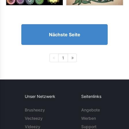
Nächste Seite
1
Unser Netzwerk
Seitenlinks
Brusheezy
Angebote
Vecteezy
Werben
Videezy
Support