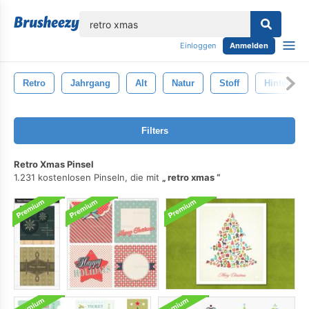
lose
Einloggen
Anmelden
Retro
Jahrgang
Alt
Natur
Stoff
Hintergru
Filters
Retro Xmas Pinsel
1.231 kostenlosen Pinseln, die mit
retro xmas