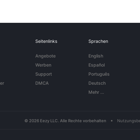
Seitenlinks
Sprachen
Angebote
English
Werben
Español
Support
Português
er
DMCA
Deutsch
Mehr ...
•
© 2026 Eezy LLC. Alle Rechte vorbehalten
Nutzungsb