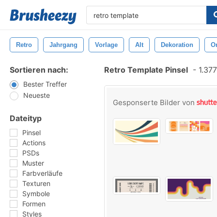
Retro
Jahrgang
Vorlage
Alt
Dekoration
O
Sortieren nach:
Retro Template Pinsel
-
1.377
Bester Treffer
Neueste
Gesponserte Bilder von
Dateityp
Pinsel
Actions
PSDs
Muster
Farbverläufe
Texturen
Symbole
Formen
Styles