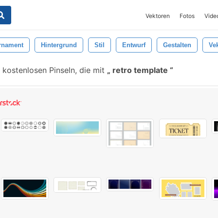
Vektoren
Fotos
Vide
rnament
Hintergrund
Stil
Entwurf
Gestalten
Ve
 kostenlosen Pinseln, die mit
retro template