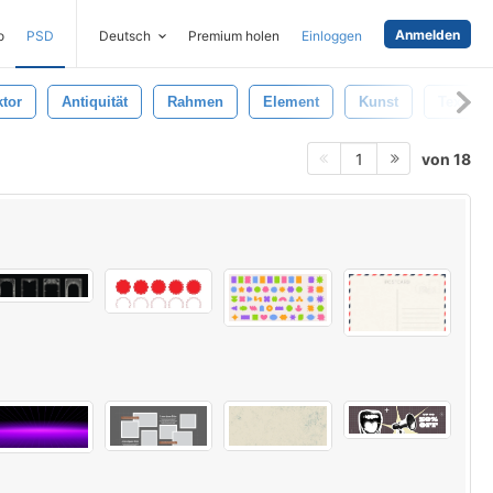
Anmelden
o
PSD
Deutsch
Premium holen
Einloggen
ktor
Antiquität
Rahmen
Element
Kunst
Textur
von 18
1