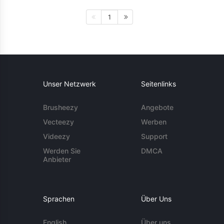
1
Unser Netzwerk
Seitenlinks
Brusheezy
Angebote
Vecteezy
Werben
Videezy
Support
Werden Sie
DMCA
Anbieter
Sprachen
Über Uns
English
Über uns