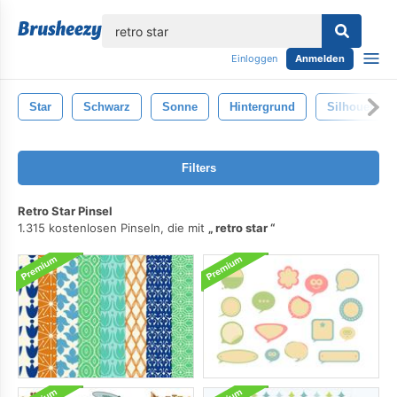
lose
Einloggen
Anmelden
Star
Schwarz
Sonne
Hintergrund
Silhouette
Filters
Retro Star Pinsel
1.315 kostenlosen Pinseln, die mit
retro star