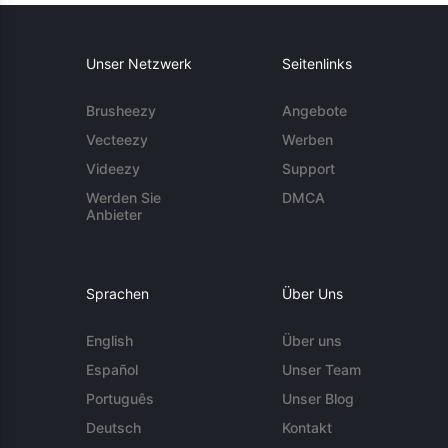
Unser Netzwerk
Seitenlinks
Brusheezy
Angebote
Vecteezy
Werben
Videezy
Support
Werden Sie
DMCA
Anbieter
Sprachen
Über Uns
English
Über uns
Español
Unser Team
Português
Unser Blog
Deutsch
Kontakt