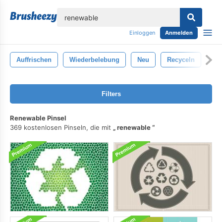
lose
Einloggen
Anmelden
Auffrischen
Wiederbelebung
Neu
Recyceln
Filters
Renewable Pinsel
369 kostenlosen Pinseln, die mit
renewable