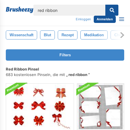
lose
Einloggen
Anmelden
Wissenschaft
Blut
Rezept
Medikation
Chemie
Filters
Red Ribbon Pinsel
683 kostenlosen Pinseln, die mit
red ribbon