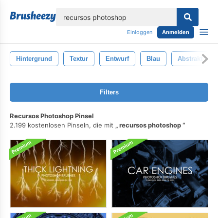
lose
Einloggen
Anmelden
Hintergrund
Textur
Entwurf
Blau
Abstrakt
Filters
Recursos Photoshop Pinsel
2.199 kostenlosen Pinseln, die mit
recursos photoshop