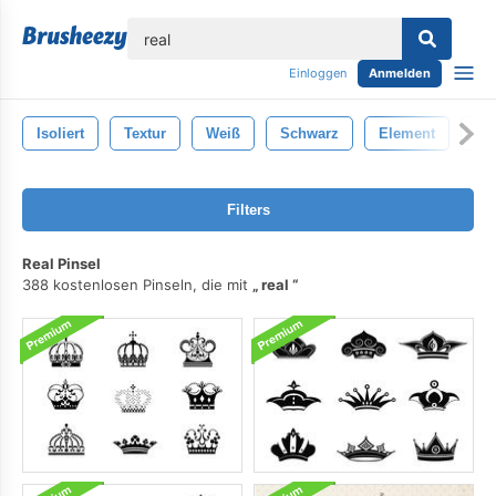
lose
Einloggen
Anmelden
Isoliert
Textur
Weiß
Schwarz
Element
Hi
Filters
Real Pinsel
388 kostenlosen Pinseln, die mit
real