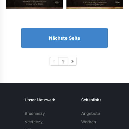
Nächste Seite
1
Unser Netzwerk
Seitenlinks
Brusheezy
Angebote
Vecteezy
Werben