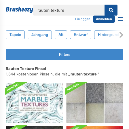
lose
Einloggen
Anmelden
Tapete
Jahrgang
Alt
Entwurf
Hintergrund
Filters
Rauten Texture Pinsel
1.644 kostenlosen Pinseln, die mit
rauten texture