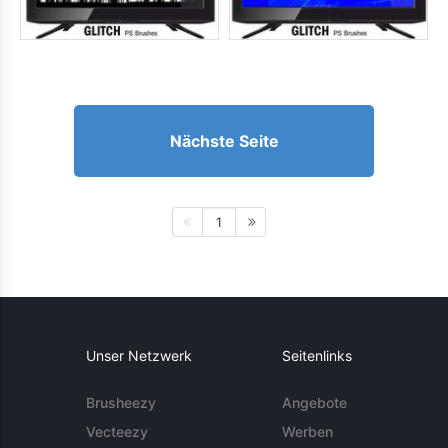
Nächste Seite
1
Unser Netzwerk
Seitenlinks
Brusheezy
Angebote
Vecteezy
Werben