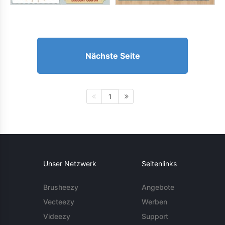
Nächste Seite
1
Unser Netzwerk
Seitenlinks
Brusheezy
Angebote
Vecteezy
Werben
Videezy
Support