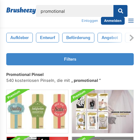
lose
Einloggen
Anmelden
Aufkleber
Entwurf
Beförderung
Angebot
Marke
Filters
Promotional Pinsel
540 kostenlosen Pinseln, die mit
promotional