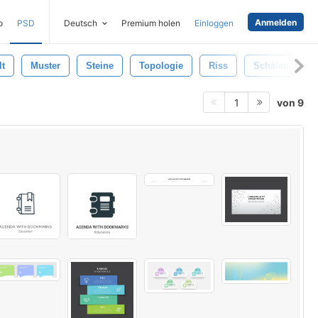
Anmelden
o
PSD
Deutsch
Premium holen
Einloggen
lt
Muster
Steine
Topologie
Riss
Schälen
von 9
1