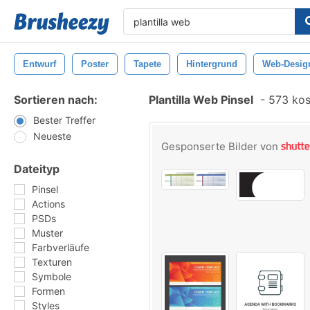
Entwurf
Poster
Tapete
Hintergrund
Web-Desig
Sortieren nach:
Plantilla Web Pinsel
-
573 kost
Bester Treffer
Neueste
Gesponserte Bilder von
Dateityp
Pinsel
Actions
PSDs
Muster
Farbverläufe
Texturen
Symbole
Formen
Styles