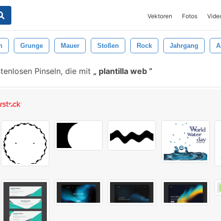
Vektoren
Fotos
Vide
n
Grunge
Mauer
Stoßen
Rock
Jahrgang
A
enlosen Pinseln, die mit
plantilla web