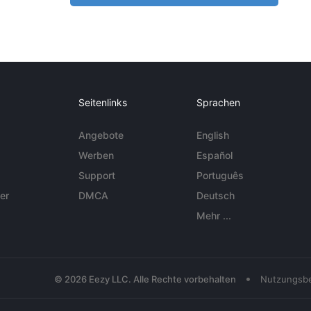
Seitenlinks
Sprachen
Angebote
English
Werben
Español
Support
Português
er
DMCA
Deutsch
Mehr ...
•
© 2026 Eezy LLC. Alle Rechte vorbehalten
Nutzungsb