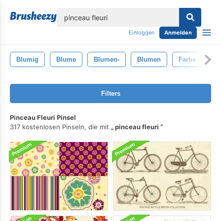
lose
Einloggen
Anmelden
Blumig
Blume
Blumen-
Blumen
Farbe
Filters
Pinceau Fleuri Pinsel
317 kostenlosen Pinseln, die mit
pinceau fleuri