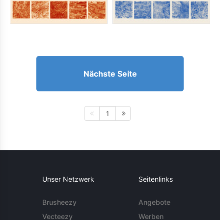
Nächste Seite
1
Unser Netzwerk
Seitenlinks
Brusheezy
Angebote
Vecteezy
Werben