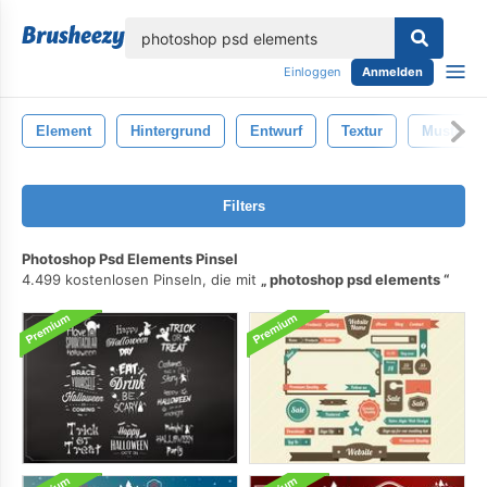
lose
Einloggen
Anmelden
Element
Hintergrund
Entwurf
Textur
Muster
Filters
Photoshop Psd Elements Pinsel
4.499 kostenlosen Pinseln, die mit
photoshop psd elements