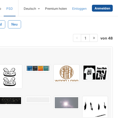
Anmelden
o
PSD
Deutsch
Premium holen
Einloggen
d
Neu
von 48
1