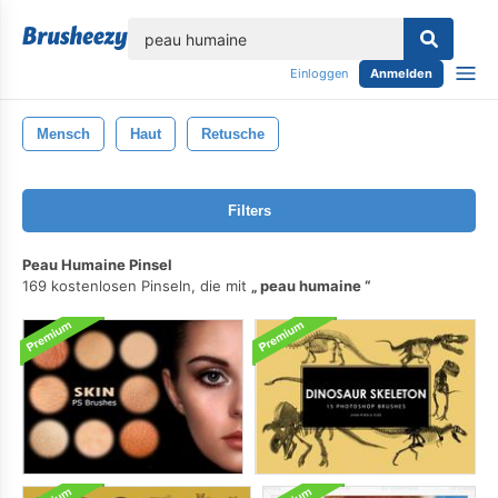
lose
Einloggen
Anmelden
Mensch
Haut
Retusche
Filters
Peau Humaine Pinsel
169 kostenlosen Pinseln, die mit
peau humaine