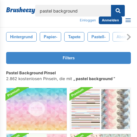
lose
Einloggen
Anmelden
Hintergrund
Papier-
Tapete
Pastell-
Abstrakt
Filters
Pastel Background Pinsel
2.862 kostenlosen Pinseln, die mit
pastel background