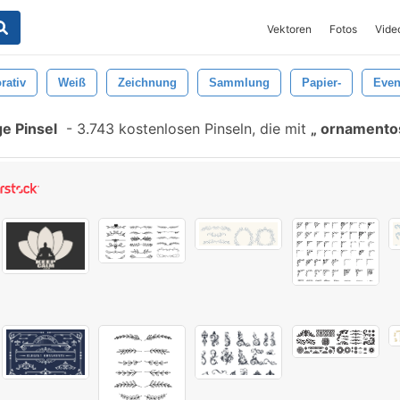
Vektoren
Fotos
Vide
rativ
Weiß
Zeichnung
Sammlung
Papier-
Even
e Pinsel
-
3.743 kostenlosen Pinseln, die mit
ornamentos 