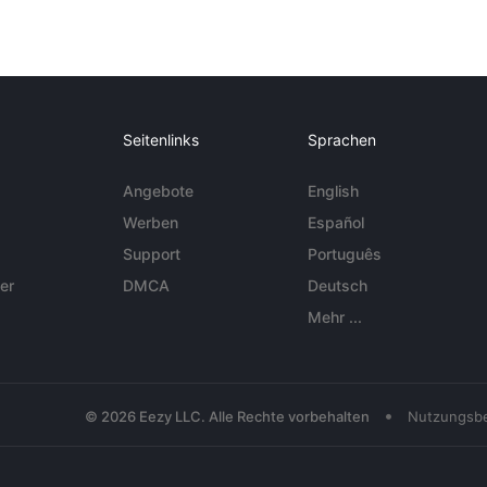
Seitenlinks
Sprachen
Angebote
English
Werben
Español
Support
Português
er
DMCA
Deutsch
Mehr ...
•
© 2026 Eezy LLC. Alle Rechte vorbehalten
Nutzungsb