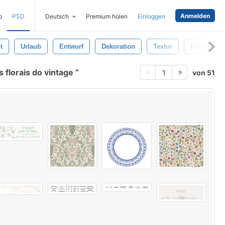
Anmelden
o
PSD
Deutsch
Premium holen
Einloggen
t
Urlaub
Entwurf
Dekoration
Textur
Hintergrun
florais do vintage
von 51
1