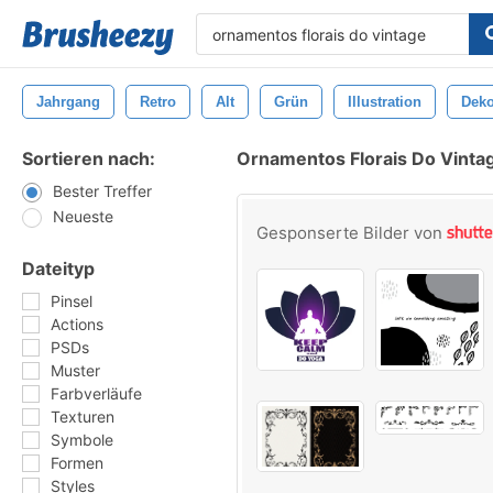
Jahrgang
Retro
Alt
Grün
Illustration
Deko
Sortieren nach:
Ornamentos Florais Do Vintag
Bester Treffer
Neueste
Gesponserte Bilder von
Dateityp
Pinsel
Actions
PSDs
Muster
Farbverläufe
Texturen
Symbole
Formen
Styles