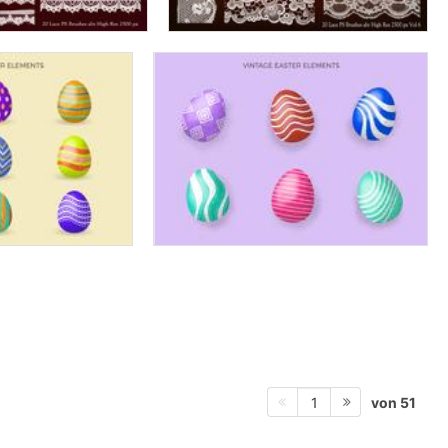
von 51
1