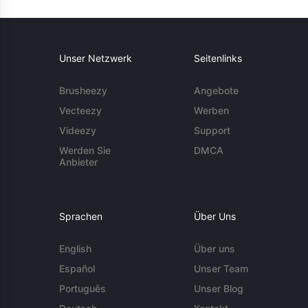
Unser Netzwerk
Seitenlinks
Brusheezy
Angebote
Vecteezy
Werben
Videezy
Support
Werden Sie
DMCA
Anbieter
Sprachen
Über Uns
English
Über uns
Español
Unser Team
Português
Unser Blog