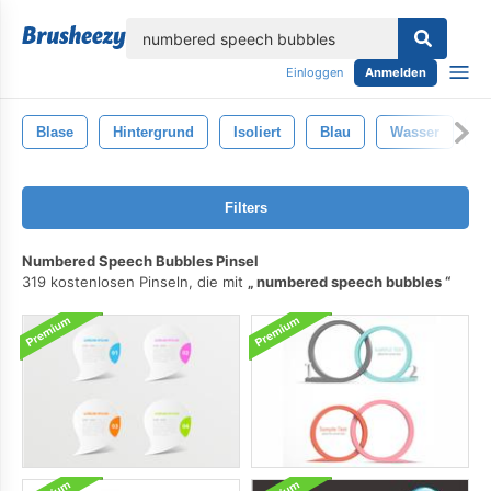
lose
Einloggen
Anmelden
Blase
Hintergrund
Isoliert
Blau
Wasser
A
Filters
Numbered Speech Bubbles Pinsel
319 kostenlosen Pinseln, die mit
numbered speech bubbles