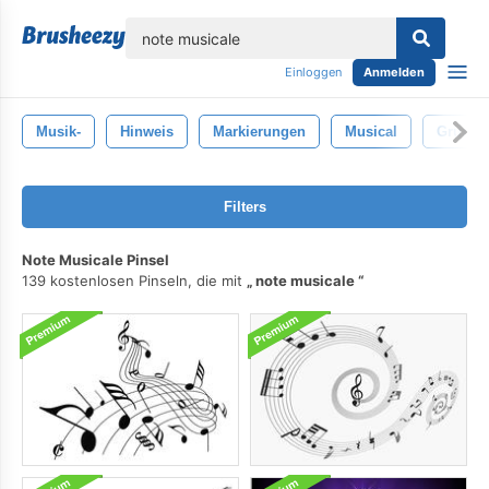
lose
Einloggen
Anmelden
Musik-
Hinweis
Markierungen
Musical
Grunge
Filters
Note Musicale Pinsel
139 kostenlosen Pinseln, die mit
note musicale