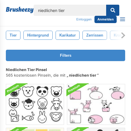
lose
Einloggen
Anmelden
Tier
Hintergrund
Karikatur
Zerrissen
Kratzen
Filters
Niedlichen Tier Pinsel
565 kostenlosen Pinseln, die mit
niedlichen tier