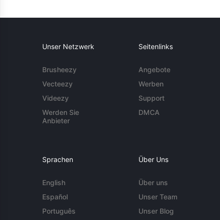
Unser Netzwerk
Seitenlinks
Brusheezy
Angebote
Vecteezy
Werben
Videezy
Support
Werden Sie
DMCA
Anbieter
Sprachen
Über Uns
English
Über uns
Español
Unser Team
Português
Unser Blog