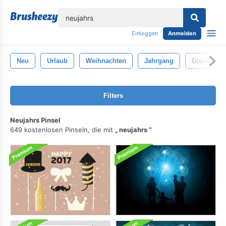
lose
Einloggen
Anmelden
Neu
Urlaub
Weihnachten
Jahrgang
Glücklich
Filters
Neujahrs Pinsel
649 kostenlosen Pinseln, die mit
neujahrs