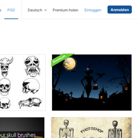
Anmelden
o
PSD
Deutsch
Premium holen
Einloggen