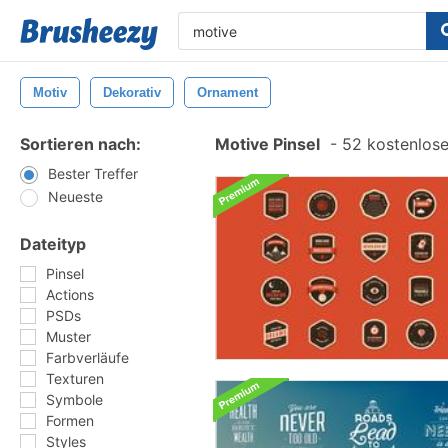
Motiv
Dekorativ
Ornament
Sortieren nach:
Motive Pinsel
-
52 kostenlosen
Bester Treffer
Neueste
Dateityp
Pinsel
Actions
PSDs
Muster
Farbverläufe
Texturen
Symbole
Formen
Styles