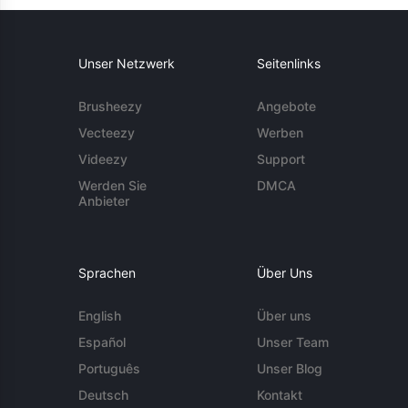
Unser Netzwerk
Seitenlinks
Brusheezy
Angebote
Vecteezy
Werben
Videezy
Support
Werden Sie
DMCA
Anbieter
Sprachen
Über Uns
English
Über uns
Español
Unser Team
Português
Unser Blog
Deutsch
Kontakt