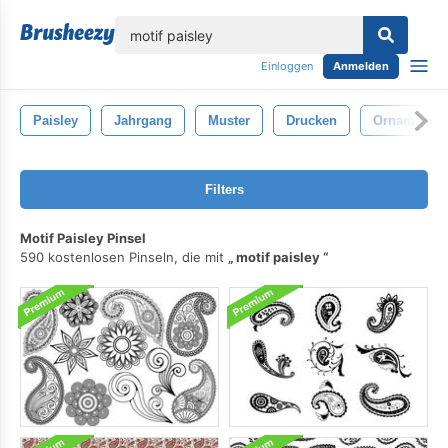
lose
Einloggen
Anmelden
Paisley
Jahrgang
Muster
Drucken
Ornament
Filters
Motif Paisley Pinsel
590 kostenlosen Pinseln, die mit
motif paisley