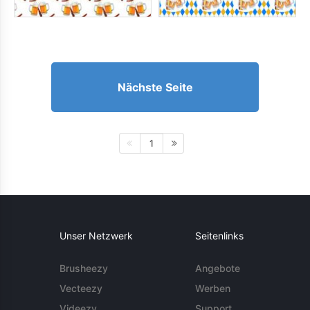
Nächste Seite
1
Unser Netzwerk
Seitenlinks
Brusheezy
Angebote
Vecteezy
Werben
Videezy
Support