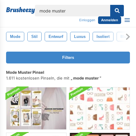
lose
Einloggen
Anmelden
Mode
Stil
Entwurf
Luxus
Isoliert
Illustrat
Filters
Mode Muster Pinsel
1.611 kostenlosen Pinseln, die mit
mode muster