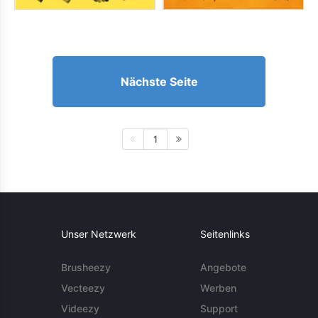
Nächste Seite
1
Unser Netzwerk
Seitenlinks
Brusheezy
Angebote
Vecteezy
Werben
Videezy
Support