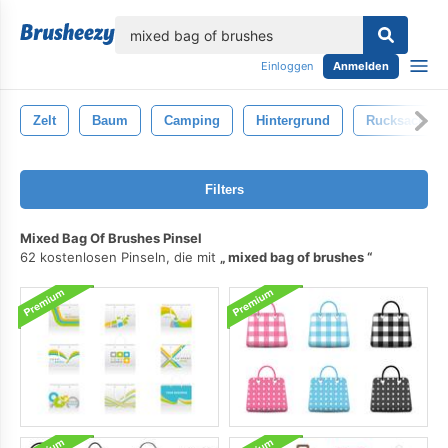
lose
Einloggen
Anmelden
Zelt
Baum
Camping
Hintergrund
Rucksack
Filters
Mixed Bag Of Brushes Pinsel
62 kostenlosen Pinseln, die mit
mixed bag of brushes