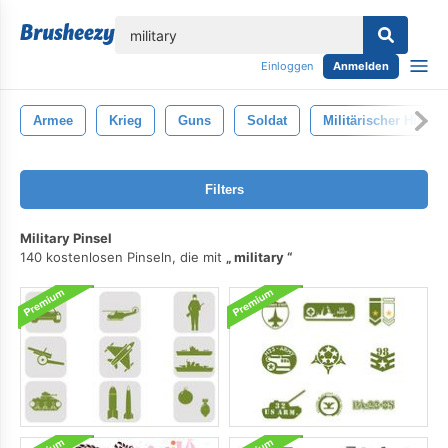
lose
Einloggen
Anmelden
Armee
Krieg
Guns
Soldat
Militärischer Hinter
Filters
Military Pinsel
140 kostenlosen Pinseln, die mit
military