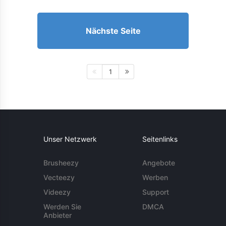
Nächste Seite
1
Unser Netzwerk
Seitenlinks
Brusheezy
Angebote
Vecteezy
Werben
Videezy
Support
Werden Sie
DMCA
Anbieter