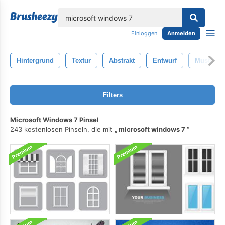
lose
Einloggen
Anmelden
Hintergrund
Textur
Abstrakt
Entwurf
Muster
Filters
Microsoft Windows 7 Pinsel
243 kostenlosen Pinseln, die mit
microsoft windows 7