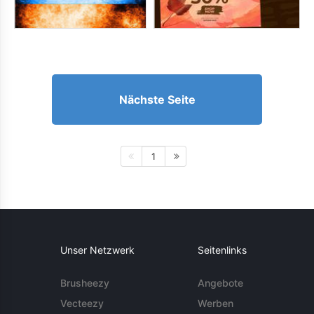
Nächste Seite
1
Unser Netzwerk
Seitenlinks
Brusheezy
Angebote
Vecteezy
Werben