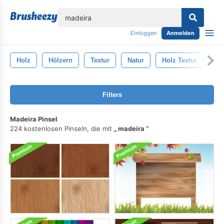
lose
Einloggen
Anmelden
Holz
Hölzern
Textur
Natur
Holz Textur
Br
Filters
Madeira Pinsel
224 kostenlosen Pinseln, die mit
madeira