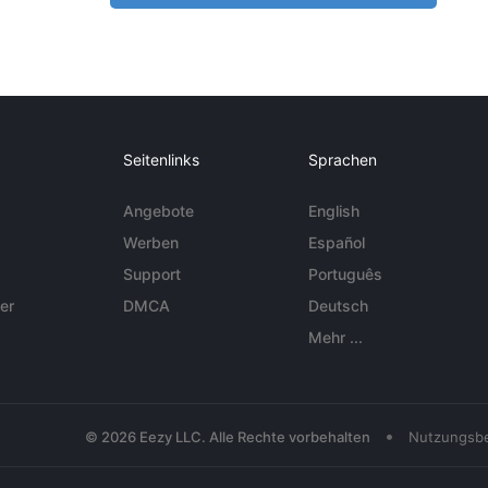
Seitenlinks
Sprachen
Angebote
English
Werben
Español
Support
Português
er
DMCA
Deutsch
Mehr ...
•
© 2026 Eezy LLC. Alle Rechte vorbehalten
Nutzungsb