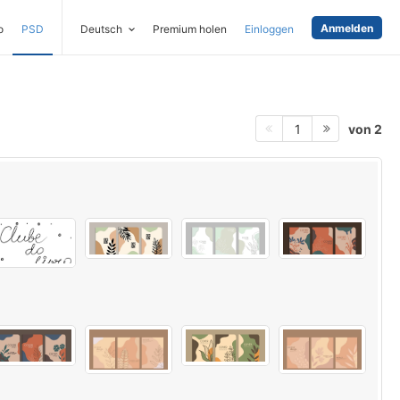
Anmelden
o
PSD
Deutsch
Premium holen
Einloggen
von 2
1