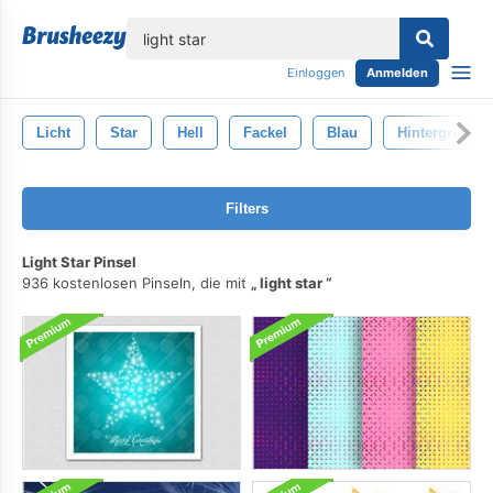
lose
Einloggen
Anmelden
Licht
Star
Hell
Fackel
Blau
Hintergrund
Filters
Light Star Pinsel
936 kostenlosen Pinseln, die mit
light star