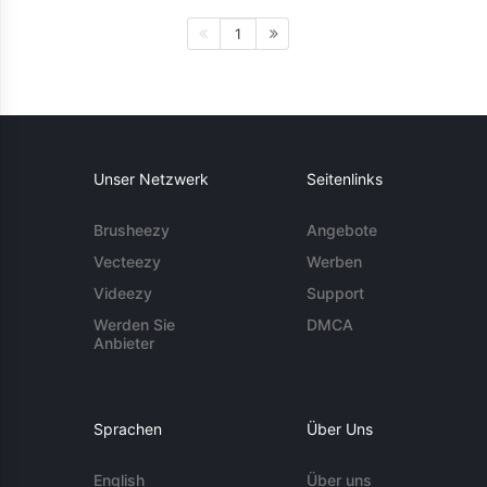
1
Unser Netzwerk
Seitenlinks
Brusheezy
Angebote
Vecteezy
Werben
Videezy
Support
Werden Sie
DMCA
Anbieter
Sprachen
Über Uns
English
Über uns