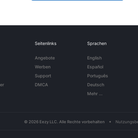
Seitenlinks
Sprachen
Angebote
English
Werben
Español
Support
Português
er
DMCA
Deutsch
Mehr ...
•
© 2026 Eezy LLC. Alle Rechte vorbehalten
Nutzungsb