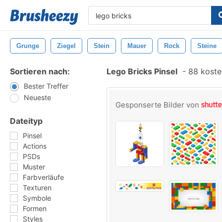
Grunge
Ziegel
Stein
Mauer
Rock
Steine
Sortieren nach:
Lego Bricks Pinsel
-
88 kosten
Bester Treffer
Neueste
Gesponserte Bilder von
Dateityp
Pinsel
Actions
PSDs
Muster
Farbverläufe
Texturen
Symbole
Formen
Styles