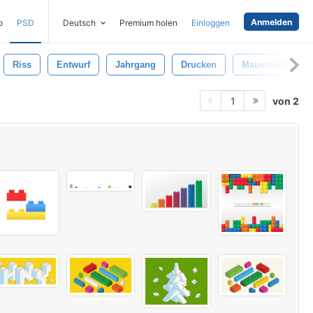
Anmelden
o
PSD
Deutsch
Premium holen
Einloggen
Riss
Entwurf
Jahrgang
Drucken
Mauerwerk
von 2
1