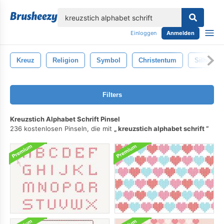
lose
Einloggen
Anmelden
Kreuz
Religion
Symbol
Christentum
Silhouett
Filters
Kreuzstich Alphabet Schrift Pinsel
236 kostenlosen Pinseln, die mit
kreuzstich alphabet schrift