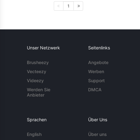
1
Unser Netzwerk
Seitenlinks
Brusheezy
Angebote
Vecteezy
Werben
Videezy
Support
Werden Sie
DMCA
Anbieter
Sprachen
Über Uns
English
Über uns