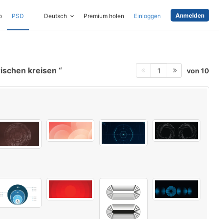
Anmelden
o
PSD
Deutsch
Premium holen
Einloggen
rischen kreisen
von 10
1