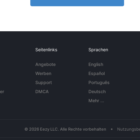
Seitenlinks
Sprachen
Angebote
English
Werben
Español
Support
Português
er
DMCA
Deutsch
Mehr ...
•
© 2026 Eezy LLC. Alle Rechte vorbehalten
Nutzungsb