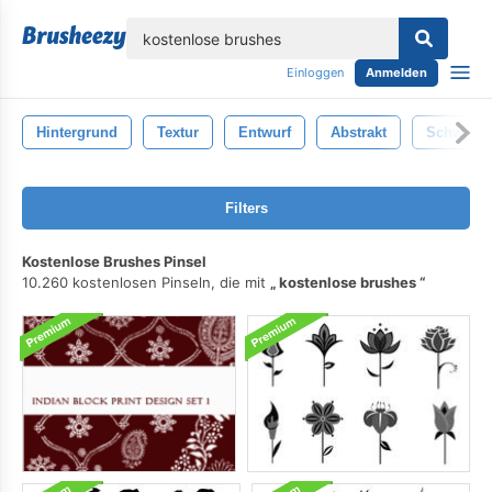
lose
Einloggen
Anmelden
Hintergrund
Textur
Entwurf
Abstrakt
Schwarz
Filters
Kostenlose Brushes Pinsel
10.260 kostenlosen Pinseln, die mit
kostenlose brushes