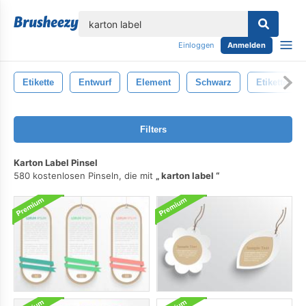
lose
Einloggen
Anmelden
Etikette
Entwurf
Element
Schwarz
Etiketten
Filters
Karton Label Pinsel
580 kostenlosen Pinseln, die mit
karton label