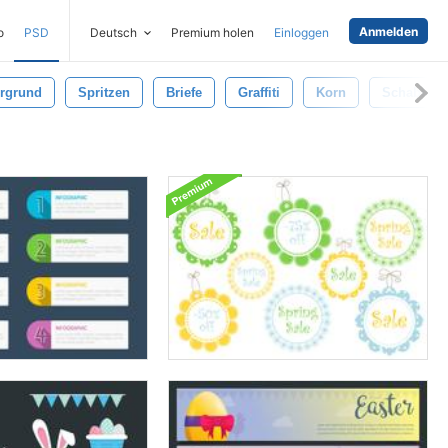
Anmelden
o
PSD
Deutsch
Premium holen
Einloggen
ergrund
Spritzen
Briefe
Graffiti
Korn
Schablone