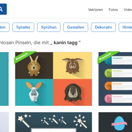
Vektoren
Fotos
Vide
ten
Splatter
Sprühen
Gestalten
Dekorativ
Hint
losen Pinseln, die mit
kanin tagg