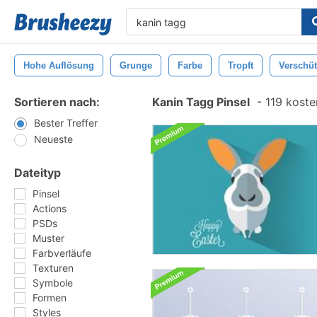
Hohe Auflösung
Grunge
Farbe
Tropft
Verschüt
Sortieren nach:
Kanin Tagg Pinsel
-
119 kosten
Bester Treffer
Neueste
Dateityp
Pinsel
Actions
PSDs
Muster
Farbverläufe
Texturen
Symbole
Formen
Styles