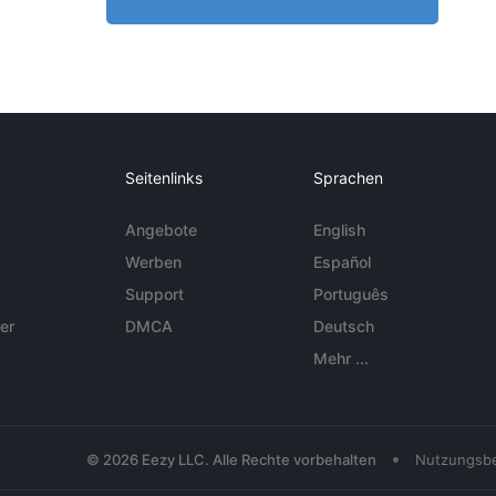
Seitenlinks
Sprachen
Angebote
English
Werben
Español
Support
Português
er
DMCA
Deutsch
Mehr ...
•
© 2026 Eezy LLC. Alle Rechte vorbehalten
Nutzungsb