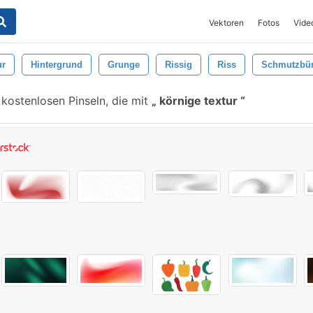
Vektoren
Fotos
Vide
ur
Hintergrund
Grunge
Rissig
Riss
Schmutzbür
kostenlosen Pinseln, die mit
körnige textur