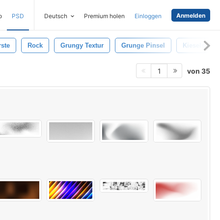
Anmelden
o
PSD
Deutsch
Premium holen
Einloggen
ste
Rock
Grungy Textur
Grunge Pinsel
Kieselstein
von 35
1