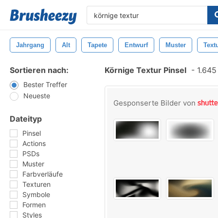
Jahrgang
Alt
Tapete
Entwurf
Muster
Text
Sortieren nach:
Körnige Textur Pinsel
-
1.645 
Bester Treffer
Neueste
Gesponserte Bilder von
Dateityp
Pinsel
Actions
PSDs
Muster
Farbverläufe
Texturen
Symbole
Formen
Styles