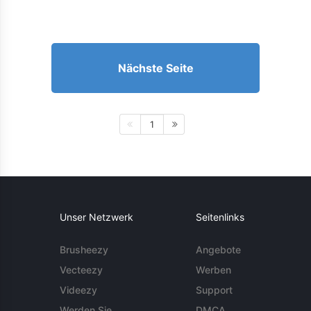
Nächste Seite
1
Unser Netzwerk
Seitenlinks
Brusheezy
Angebote
Vecteezy
Werben
Videezy
Support
Werden Sie
DMCA