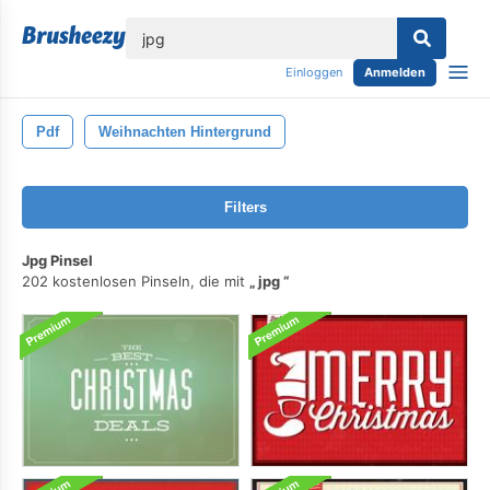
lose
Einloggen
Anmelden
Pdf
Weihnachten Hintergrund
Filters
Jpg Pinsel
202 kostenlosen Pinseln, die mit
jpg