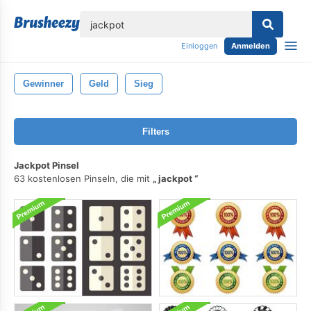
lose
Einloggen
Anmelden
Gewinner
Geld
Sieg
Filters
Jackpot Pinsel
63 kostenlosen Pinseln, die mit
jackpot